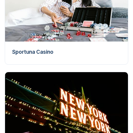
Sportuna Casino