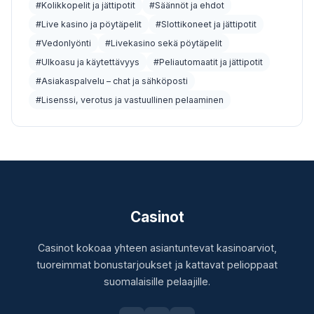
#Kolikkopelit ja jättipotit
#Säännöt ja ehdot
#Live kasino ja pöytäpelit
#Slottikoneet ja jättipotit
#Vedonlyönti
#Livekasino sekä pöytäpelit
#Ulkoasu ja käytettävyys
#Peliautomaatit ja jättipotit
#Asiakaspalvelu – chat ja sähköposti
#Lisenssi, verotus ja vastuullinen pelaaminen
Casinot
Casinot kokoaa yhteen asiantuntevat kasinoarviot,
tuoreimmat bonustarjoukset ja kattavat pelioppaat
suomalaisille pelaajille.