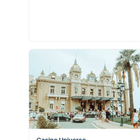
Casino Universe