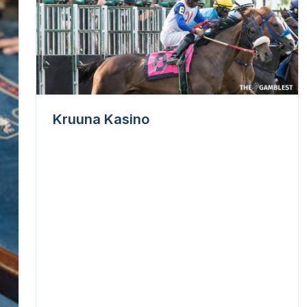
Kruuna Kasino