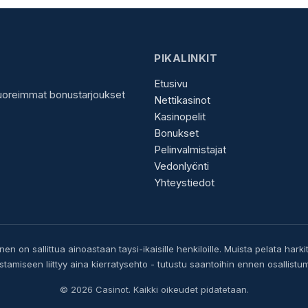
PIKALINKIT
Etusivu
tuoreimmat bonustarjoukset
Nettikasinot
Kasinopelit
Bonukset
Pelinvalmistajat
Vedonlyönti
Yhteystiedot
n on sallittua ainoastaan taysi-ikaisille henkiloille. Muista pelata hark
stamiseen liittyy aina kierratysehto - tutustu saantoihin ennen osallistum
© 2026 Casinot. Kaikki oikeudet pidatetaan.