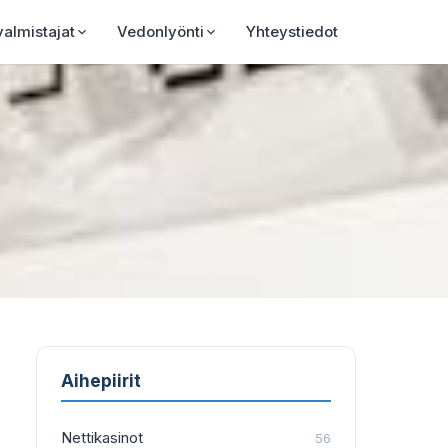
valmistajat
Vedonlyönti
Yhteystiedot
Aihepiirit
Nettikasinot
56