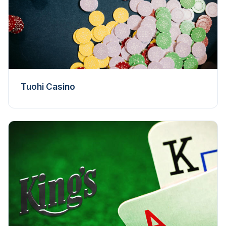
Tuohi Casino