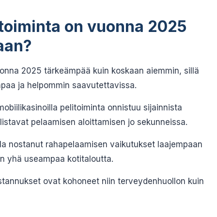
itoiminta on vuonna 2025
aan?
uonna 2025 tärkeämpää kuin koskaan aiemmin, sillä
paa ja helpommin saavutettavissa.
biilikasinoilla pelitoiminta onnistuu sijainnista
llistavat pelaamisen aloittamisen jo sekunneissa.
la nostanut rahapelaamisen vaikutukset laajempaan
in yhä useampaa kotitaloutta.
nnukset ovat kohoneet niin terveydenhuollon kuin