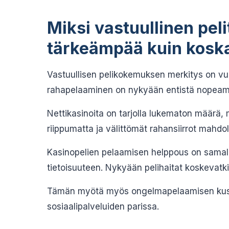
Miksi vastuullinen pel
tärkeämpää kuin kosk
Vastuullisen pelikokemuksen merkitys on v
rahapelaaminen on nykyään entistä nopeam
Nettikasinoita on tarjolla lukematon määrä, mo
riippumatta ja välittömät rahansiirrot mahdo
Kasinopelien pelaamisen helppous on samal
tietoisuuteen. Nykyään pelihaitat koskevatk
Tämän myötä myös ongelmapelaamisen kusta
sosiaalipalveluiden parissa.