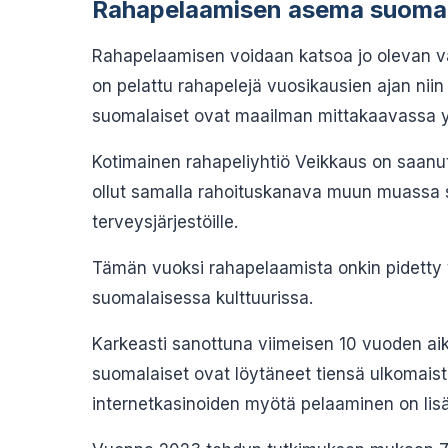
Rahapelaamisen asema suomal
Rahapelaamisen voidaan katsoa jo olevan v
on pelattu rahapelejä vuosikausien ajan niin 
suomalaiset ovat maailman mittakaavassa yk
Kotimainen rahapeliyhtiö Veikkaus on saanu
ollut samalla rahoituskanava muun muassa suom
terveysjärjestöille.
Tämän vuoksi rahapelaamista onkin pidetty 
suomalaisessa kulttuurissa.
Karkeasti sanottuna viimeisen 10 vuoden aik
suomalaiset ovat löytäneet tiensä ulkomaist
internetkasinoiden myötä pelaaminen on lisä