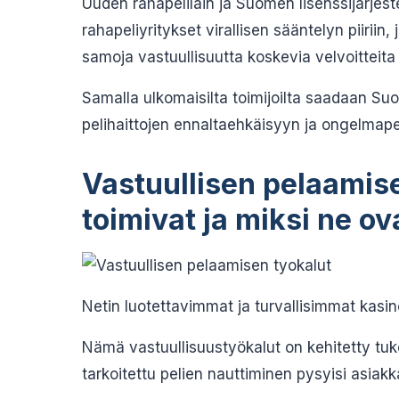
Uuden rahapelilain ja Suomen lisenssijärjes
rahapeliyritykset virallisen sääntelyn piiriin
samoja vastuullisuutta koskevia velvoitteita
Samalla ulkomaisilta toimijoilta saadaan Suo
pelihaittojen ennaltaehkäisyyn ja ongelmap
Vastuullisen pelaamise
toimivat ja miksi ne ov
Netin luotettavimmat ja turvallisimmat kasino
Nämä vastuullisuustyökalut on kehitetty tuk
tarkoitettu pelien nauttiminen pysyisi asiakkaa