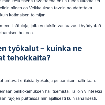
telmän keskeisenä tavoitteena onkin tuoda ulkomaiset
, jolloin niiden on Veikkauksen tavoin noudatettava
 kuin kotimaisen toimijan.
meen lisätuloja, joita voitaisiin vastaavasti hyödyntää
elaamisen hoitoon.
n työkalut – kuinka ne
at tehokkaita?
t antavat erilaisia työkaluja pelaamisen hallintaan.
emaan pelikokemuksen hallitsemista. Tällöin viihteeksi
n rajojen puitteissa niin ajallisesti kuin rahallisesti.