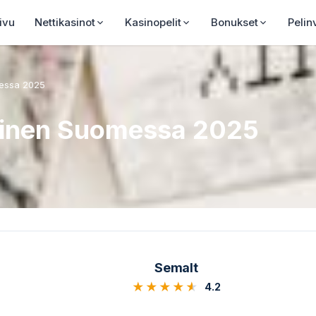
ivu
Nettikasinot
Kasinopelit
Bonukset
Pelin
messa 2025
minen Suomessa 2025
Semalt
★
★
★
★
★
4.2