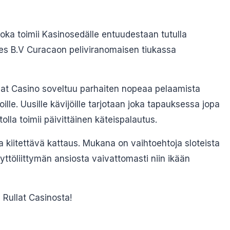
oka toimii Kasinosedälle entuudestaan tutulla
res B.V Curacaon peliviranomaisen tiukassa
ullat Casino soveltuu parhaiten nopeaa pelaamista
ille. Uusille kävijöille tarjotaan joka tapauksessa jopa
lla toimii päivittäinen käteispalautus.
 kiitettävä kattaus. Mukana on vaihtoehtoja sloteista
yttöliittymän ansiosta vaivattomasti niin ikään
Rullat Casinosta!