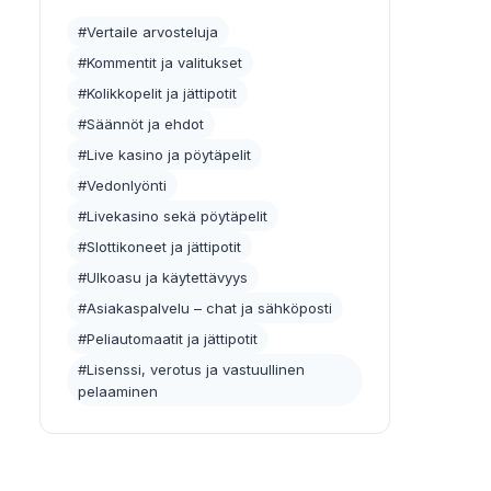
#Vertaile arvosteluja
#Kommentit ja valitukset
#Kolikkopelit ja jättipotit
#Säännöt ja ehdot
#Live kasino ja pöytäpelit
#Vedonlyönti
#Livekasino sekä pöytäpelit
#Slottikoneet ja jättipotit
#Ulkoasu ja käytettävyys
#Asiakaspalvelu – chat ja sähköposti
#Peliautomaatit ja jättipotit
#Lisenssi, verotus ja vastuullinen
pelaaminen