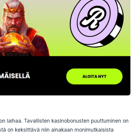
on laihaa. Tavallisten kasinobonusten puuttuminen on
 tästä on keksittävä niin ainakaan monimutkaisista