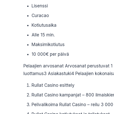
Lisenssi
Curacao
Kotiutusaika
Alle 15 min.
Maksimikotiutus
10 000€ per päivä
Pelaajien arvosanat Arvosanat perustuvat 1
luottamus3 Asiakastuki4 Pelaajien kokonais
Rullat Casino esittely
Rullat Casino kampanjat – 800 ilmaiskier
Pelivalikoima Rullat Casino – reilu 3 00